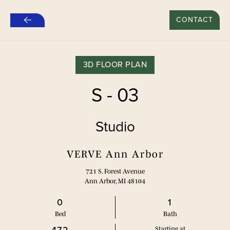
新租约“推荐好友”特别优惠：500美元*
CONTACT
跳
至
主
要
3D FLOOR PLAN
内
容
S - 03
Studio
VERVE Ann Arbor
721 S. Forest Avenue
Ann Arbor, MI 48104
0
1
Bed
Bath
Starting at