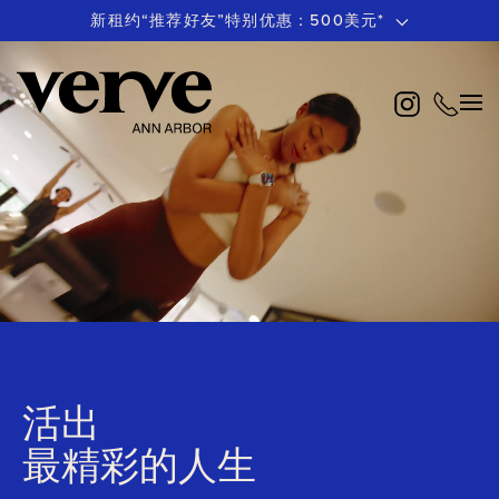
新租约“推荐好友”特别优惠：500美元*
跳
至
主
要
内
容
活出
最精彩的人生