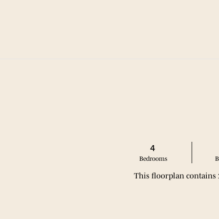
新租约“推荐好友”特别优惠：500美元*
平面图
便利设
4
Bed
room
s
B
This floorplan contains
平面