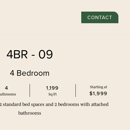
CONTACT
施
社区
画廊
探索
居民
申请
4BR - 09
4 Bedroom
4
1,199
Starting at
$1,999
ath
room
s
Sq Ft
 2 standard bed spaces and 2 bedrooms with attached 
图
bathrooms