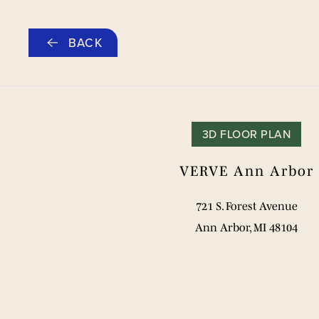
跳
BACK
至
主
要
内
容
3D FLOOR PLAN
VERVE Ann Arbor
721 S. Forest Avenue
Ann Arbor, MI 48104