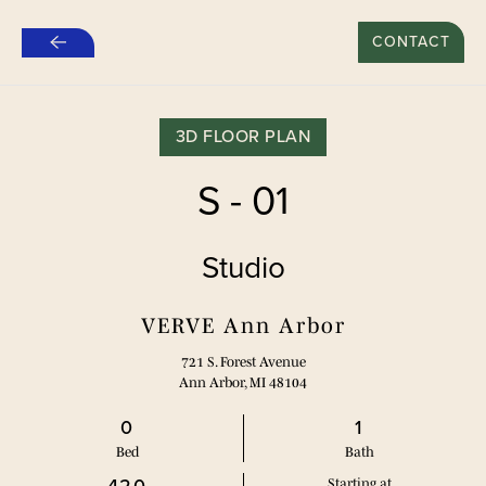
新租约“推荐好友”特别优惠：500美元*
CONTACT
跳
至
主
要
3D FLOOR PLAN
内
容
S - 01
Studio
VERVE Ann Arbor
721 S. Forest Avenue
Ann Arbor, MI 48104
0
1
Bed
Bath
Starting at