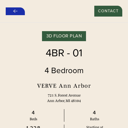
नए लीज़ पर $500 का विशेष ऑफर - दोस्त को रेफर करें*
CONTACT
मुख्य
सामग्री
पर
जाएं
3D FLOOR PLAN
4BR - 01
4 Bedroom
VERVE Ann Arbor
721 S. Forest Avenue
Ann Arbor, MI 48104
4
4
Bed
s
Bath
s
Starting at