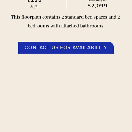
1,228
$2,099
Sq Ft
This floorplan contains 2 standard bed spaces and 2 
bedrooms with attached bathrooms.
CONTACT US FOR AVAILABILITY
मंज़िल की योज़ना