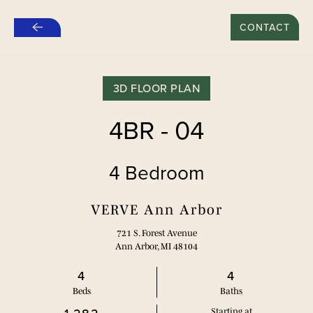
नए लीज़ पर $500 का विशेष ऑफर - दोस्त को रेफर करें*
CONTACT
मुख्य
सामग्री
पर
जाएं
3D FLOOR PLAN
4BR - 04
4 Bedroom
VERVE Ann Arbor
721 S. Forest Avenue
Ann Arbor, MI 48104
4
4
Bed
s
Bath
s
Starting at