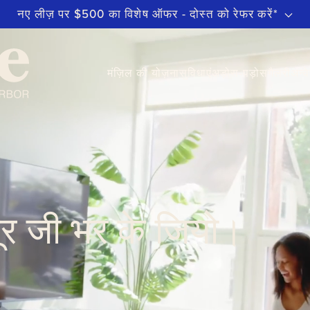
नए लीज़ पर $500 का विशेष ऑफर - दोस्त को रेफर करें*
मंज़िल की योज़ना
सुविधाएं
अड़ोस-पड़ोस
गैलरी
अन्
ूर जी भर के जियो।