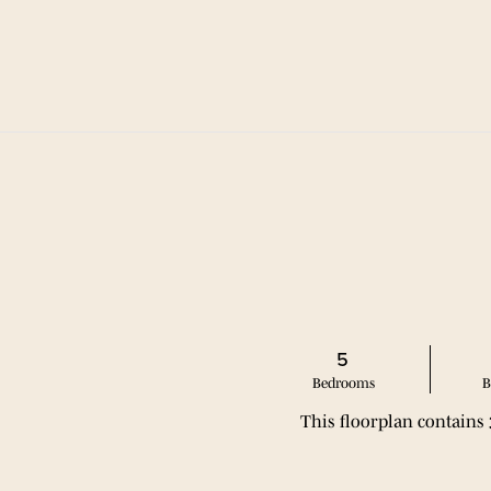
新租约“推荐好友”特别优惠：500美元*
平面图
便利设
生
5
Bed
room
s
B
This floorplan contains