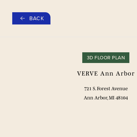
跳
BACK
至
主
要
内
容
3D FLOOR PLAN
VERVE Ann Arbor
721 S. Forest Avenue
活出最精彩的人
Ann Arbor, MI 48104
虚拟游览
预订参观