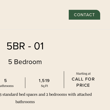
CONTACT
施
社区
画廊
探索
居民
申请
5BR - 01
5 Bedroom
Starting at
CALL FOR
5
1,519
PRICE
ath
room
s
Sq Ft
 3 standard bed spaces and 2 bedrooms with attached 
bathrooms