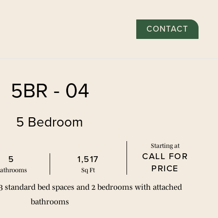
CONTRATOS DE ALQUILER*
CONTACT
RESIDENTES
SOLICITAR
5BR - 04
5 Bedroom
Starting at
CALL FOR
5
1,517
PRICE
ath
room
s
Sq Ft
 3 standard bed spaces and 2 bedrooms with attached 
bathrooms