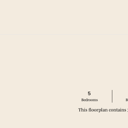
 $ POR RECOMENDAR A UN AMIGO PARA NUEVOS 
ANOS DE PLANTA
SERVICIOS
BARRIO
GALERÍA
EXPLORAR
da
5
Bed
room
s
B
This floorplan contains
SITA GUIADA