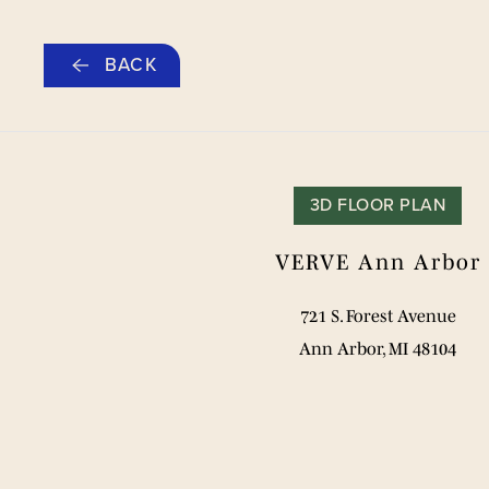
OFERTA ESPECIAL DE 500
Ir
BACK
al
contenido
PL
principal
3D FLOOR PLAN
VERVE Ann Arbor
721 S. Forest Avenue
Vive tu mejor vi
Ann Arbor, MI 48104
VISITA VIRTUAL
RESERVAR UNA VI