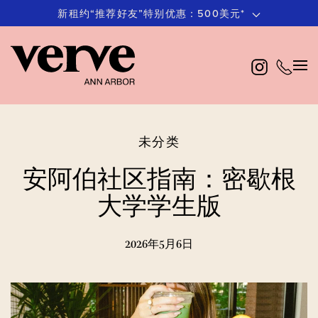
新租约“推荐好友”特别优惠：500美元*
跳
至
主
要
内
容
未分类
安阿伯社区指南：密歇根
大学学生版
2026年5月6日