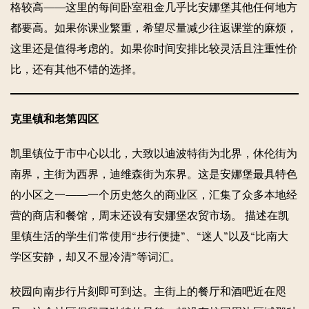
格较高——这里的每间卧室租金几乎比安娜堡其他任何地方
都要高。如果你课业繁重，希望尽量减少往返课堂的麻烦，
这里还是值得考虑的。如果你时间安排比较灵活且注重性价
比，还有其他不错的选择。
克里镇和老第四区
凯里镇位于市中心以北，大致以迪波特街为北界，休伦街为
南界，主街为西界，迪维森街为东界。这是安娜堡最具特色
的小区之一——一个历史悠久的商业区，汇集了众多本地经
营的商店和餐馆，周末还设有安娜堡农贸市场。 描述在凯
里镇生活的学生们常使用“步行便捷”、“迷人”以及“比南大
学区安静，却又不显冷清”等词汇。
校园向南步行片刻即可到达。主街上的餐厅和酒吧近在咫